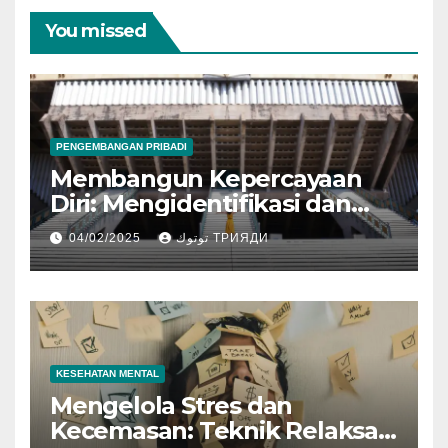
You missed
PENGEMBANGAN PRIBADI
Membangun Kepercayaan
Diri: Mengidentifikasi dan
Mengembangkan Kekuatan
04/02/2025
توتوك ТРИЯДИ
Diri
KESEHATAN MENTAL
Mengelola Stres dan
Kecemasan: Teknik Relaksasi