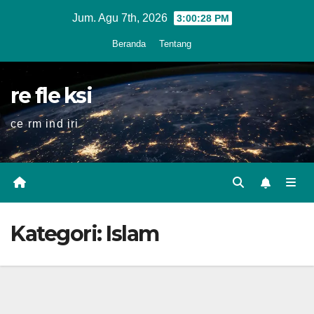
Skip
Jum. Agu 7th, 2026
3:00:30 PM
to
Beranda
Tentang
content
re fle ksi
ce rm ind iri
Kategori:
Islam