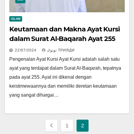
ISLAM
Keutamaan dan Makna Ayat Kursi
dalam Surat Al-Baqarah Ayat 255
22/07/2024
توتوك ТРИЯДИ
Pengenalan Ayat Kursi Ayat Kursi adalah salah satu
ayat yang terdapat dalam Surat Al-Baqarah, tepatnya
pada ayat 255. Ayat ini dikenal dengan
keistimewaannya dan memiliki deretan keutamaan
yang sangat dihargai…
Paginasi
1
2