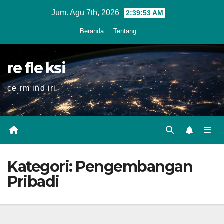
Skip
Jum. Agu 7th, 2026
2:39:54 AM
to
Beranda
Tentang
content
re fle ksi
ce rm ind iri
Kategori:
Pengembangan
Pribadi