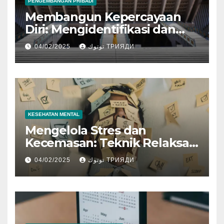
PENGEMBANGAN PRIBADI
Membangun Kepercayaan
Diri: Mengidentifikasi dan
Mengembangkan Kekuatan
04/02/2025
توتوك ТРИЯДИ
Diri
KESEHATAN MENTAL
Mengelola Stres dan
Kecemasan: Teknik Relaksasi
dan Strategi Kesehatan
04/02/2025
توتوك ТРИЯДИ
Mental