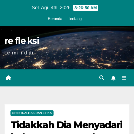
Skip
Sel. Agu 4th, 2026
8:26:52 AM
to
Beranda
Tentang
content
re fle ksi
ce rm ind iri
SPIRITUALITAS DAN ETIKA
Tidakkah Dia Menyadari