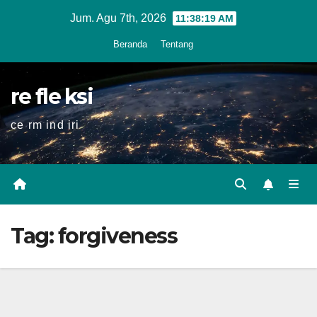
Skip
Jum. Agu 7th, 2026
11:38:20 AM
to
Beranda
Tentang
content
re fle ksi
ce rm ind iri
Tag:
forgiveness