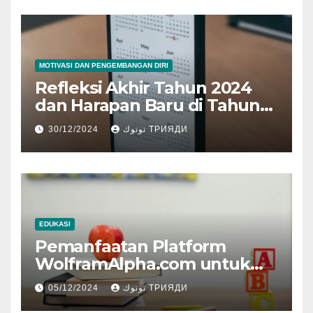
MOTIVASI DAN PENGEMBANGAN DIRI
Refleksi Akhir Tahun 2024
dan Harapan Baru di Tahun
Baru 2025
30/12/2024
توتوك ТРИЯДИ
EDUKASI
Pemanfaatan Platform
WolframAlpha.com untuk
Pembelajaran Matematika
05/12/2024
توتوك ТРИЯДИ