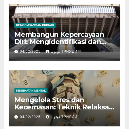
PENGEMBANGAN PRIBADI
Membangun Kepercayaan
Diri: Mengidentifikasi dan
Mengembangkan Kekuatan
04/02/2025
توتوك ТРИЯДИ
Diri
KESEHATAN MENTAL
Mengelola Stres dan
Kecemasan: Teknik Relaksasi
dan Strategi Kesehatan
04/02/2025
توتوك ТРИЯДИ
Mental