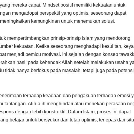
yang mereka capai. Mindset positif memiliki kekuatan untuk
engan mengadopsi perspektif yang optimis, seseorang dapat
a meningkatkan kemungkinan untuk menemukan solusi.
ntuk mempertimbangkan prinsip-prinsip Islam yang mendorong
umber kekuatan. Ketika seseorang menghadapi kesulitan, keya
apat menjadi pemicu motivasi. Ini sejalan dengan konsep tawakk
rahkan hasil pada kehendak Allah setelah melakukan usaha y
idu tidak hanya berfokus pada masalah, tetapi juga pada potensi
a penerimaan terhadap keadaan dan pengakuan terhadap emosi 
tantangan. Alih-alih menghindari atau menekan perasaan nega
pons dengan lebih konstruktif. Dalam Islam, proses ini dapat
g belajar untuk bersyukur dan tetap optimis, terlepas dari situ