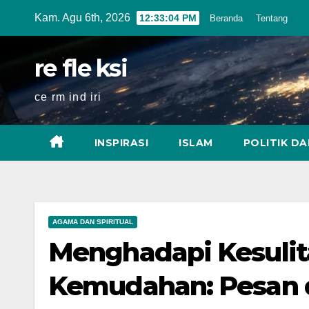
Skip
Kam. Agu 6th, 2026
12:33:05 PM
Beranda
Tentang
to
content
re fle ksi
ce rm ind iri
INSPIRASI
ISLAM
POLITIK D
AGAMA DAN SPIRITUAL
Menghadapi Kesuli
Kemudahan: Pesan da