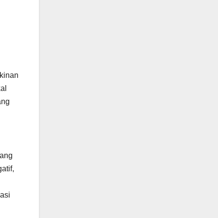
kinan
al
ang
yang
tif,
asi