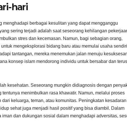
ri-hari
ang menghadapi berbagai kesulitan yang dapat mengganggu
 yang sering terjadi adalah saat seseorang kehilangan pekerjaa
mbulkan stres dan kecemasan. Namun, bagi sebagian orang,
untuk mengeksplorasi bidang baru atau memulai usaha sendiri
hadapi tantangan, mereka menemukan jalan menuju kesuksesa
imana konsep islam mendorong individu untuk bersabar dan teru
ah kesehatan. Seseorang mungkin didiagnosis dengan penyak
 tentunya menimbulkan rasa khawatir. Namun, melalui proses
 dari keluarga, teman, atau komunitas. Peningkatan kesadaran
dup sehat juga menjadi hasil positif yang bisa diambil. Dalam
a iman dan dukungan sosial dalam menghadapi adversitas, ses