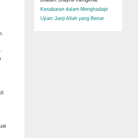
Kesabaran dalam Menghadapi
Ujian: Janji Allah yang Benar
n.
.
n
s
it
uai