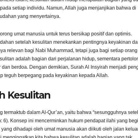
kepada setiap individu. Namun, Allah juga menjanjikan bahwa di
emudahan yang menyertainya.
orong umat manusia untuk terus bersikap positif dan optimis.
ahan setelah kesulitan menekankan pentingnya keyakinan d
nya relevan bagi Nabi Muhammad, tetapi juga bagi setiap orang
litan adalah bagian dari perjalanan hidup, sementara pertol
r dan berdoa. Dengan demikian, Surah Al Insyirah menjadi pen
tap teguh berpegang pada keyakinan kepada Allah.
 Kesulitan
ang termaktub dalam Al-Qur’an, yaitu bahwa “sesungguhnya sete
h: 6). Konsep ini mencerminkan hukum pendapat ilahi yang begi
ng dihadapi oleh umat manusia akan diikuti oleh jalan kelua
mengingatkan kita bahwa kesulitan adalah bagian yang tak