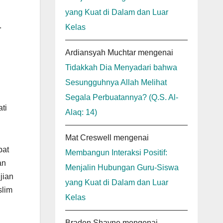
yang Kuat di Dalam dan Luar
.
Kelas
Ardiansyah Muchtar
mengenai
Tidakkah Dia Menyadari bahwa
Sesungguhnya Allah Melihat
Segala Perbuatannya? (Q.S. Al-
ti
Alaq: 14)
Mat Creswell
mengenai
pat
Membangun Interaksi Positif:
an
Menjalin Hubungan Guru-Siswa
jian
yang Kuat di Dalam dan Luar
slim
Kelas
Braden Shayne
mengenai