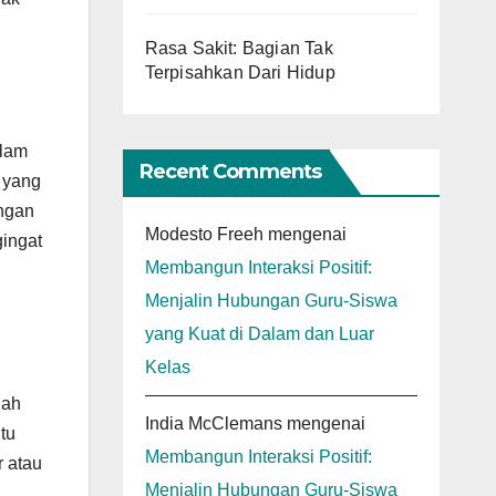
Rasa Sakit: Bagian Tak
Terpisahkan Dari Hidup
alam
Recent Comments
 yang
ongan
Modesto Freeh
mengenai
gingat
Membangun Interaksi Positif:
Menjalin Hubungan Guru-Siswa
yang Kuat di Dalam dan Luar
Kelas
lah
India McClemans
mengenai
tu
Membangun Interaksi Positif:
r atau
Menjalin Hubungan Guru-Siswa