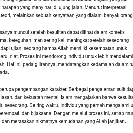
 harapan yang menyinari di ujung jalan. Menurut interpretasi
r teori, melainkan sebuah kenyataan yang dialami banyak orang
nya muncul setelah kesulitan dapat dilihat dalam konteks
a, keteguhan iman sering kali meningkat setelah seseorang
api ujian, seorang hamba Allah memiliki kesempatan untuk
i niat. Proses ini mendorong individu untuk lebih mendalami
h. Hal ini, pada gilirannya, mendatangkan kedamaian dalam ha
 ada.
 berupa pengembangan karakter. Berbagai pengalaman sulit da
ikhlasan, dan kekuatan mental. Islam mengajarkan bahwa kesulit
 seseorang. Seiring waktu, individu yang pernah mengalami u
 berempati, dan bijaksana. Dengan melalui proses ini, setiap mu
, dan merasakan nikmatnya kemudahan yang Allah janjikan.