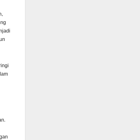
n,
ing
njadi
gun
ingi
alam
an.
ngan