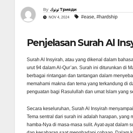
By
توتوك Трияди
#ease
,
#hardship
NOV 4, 2024
Penjelasan Surah Al Ins
Surah Al Insyirah, atau yang dikenal dalam bahas
urut 94 dalam Al-Qur’an. Surah ini diturunkan 
berbagai rintangan dan tantangan dalam menyebark
memahami makna dan tema yang terkandung di da
penguatan bagi Rasulullah dan umat Islam yang s
Secara keseluruhan, Surah Al Insyirah menyampai
Tema sentral dari surah ini adalah harapan, yan
hamba-Nya di masa-masa sulit. Ayat-ayat dalam 
dan kesabaran saat menghadapi cobaan. Dalam ko