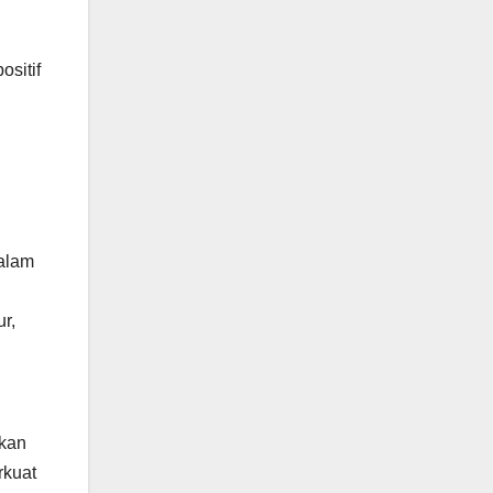
ositif
Dalam
r,
akan
rkuat