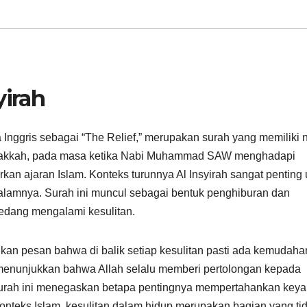
yirah
a Inggris sebagai “The Relief,” merupakan surah yang memiliki
di Makkah, pada masa ketika Nabi Muhammad SAW menghadapi
an ajaran Islam. Konteks turunnya Al Insyirah sangat penting 
lamnya. Surah ini muncul sebagai bentuk penghiburan dan
edang mengalami kesulitan.
kan pesan bahwa di balik setiap kesulitan pasti ada kemudaha
g menunjukkan bahwa Allah selalu memberi pertolongan kepada
surah ini menegaskan betapa pentingnya mempertahankan keya
nteks Islam, kesulitan dalam hidup merupakan bagian yang ti