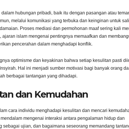
an dalam hubungan pribadi, baik itu dengan pasangan atau tema
un, melalui komunikasi yang terbuka dan keinginan untuk sal
maian. Proses mediasi dan permohonan maaf sering kali me
ini, ajaran islam mengenai pentingnya memaafkan dan memban
rikan pencerahan dalam menghadapi konflik.
ya optimisme dan keyakinan bahwa setiap kesulitan pasti diir
nsyirah. Hal ini menjadi sumber motivasi bagi banyak orang d
gah berbagai tantangan yang dihadapi.
ulitan dan Kemudahan
am cara individu menghadapi kesulitan dan mencari kemudah
 mendalam mengenai interaksi antara pengalaman hidup dan
dang sebagai ujian, dan bagaimana seseorang memandang tanta